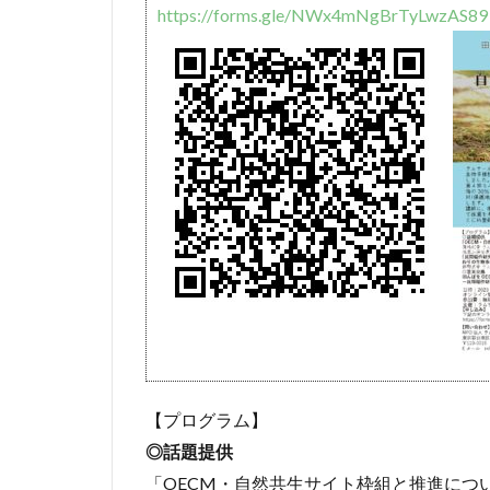
https://forms.gle/NWx4mNgBrTyLwzAS89
【プログラム】
◎話題提供
「OECM・自然共生サイト枠組と推進につ