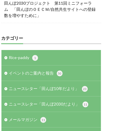
田んぼ2030プロジェクト 第11回ミニフォーラ
ム 「田んぼのＯＥＣＭ/自然共生サイトへの登録
数を増やすために」
カテゴリー
Rice-paddy
1
イベントのご案内と報告
50
ニュースレター「田んぼ10年だより」
23
ニュースレター「田んぼ2030だより」
11
メールマガジン
11