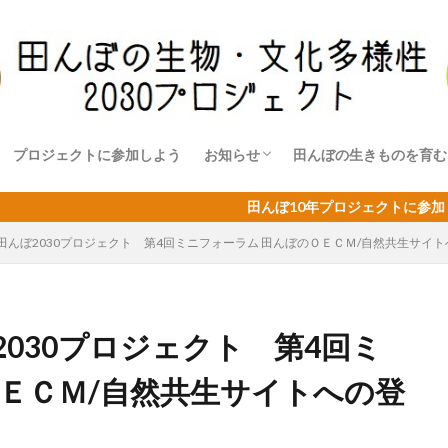
プロジェクトに参加しよう
お知らせ
田んぼの生きものを育む
イベントのご案内と報告
ニュースレター「田んぼ10年だより
水田目標の取り組み事例
資料
関連記事
田んぼ10年プロジェクトに参加している皆さんの生
田んぼ2030プロジェクト 第4回ミニフォーラム 田んぼのＯＥＣＭ/自然共生サイト
030プロジェクト 第4回ミ
ＯＥＣＭ/自然共生サイトへの登