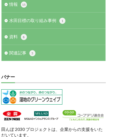
情報
15
水田目標の取り組み事例
1
資料
8
関連記事
5
バナー
田んぼ 2030 プロジェクトは、企業からの支援をいた
だいています。