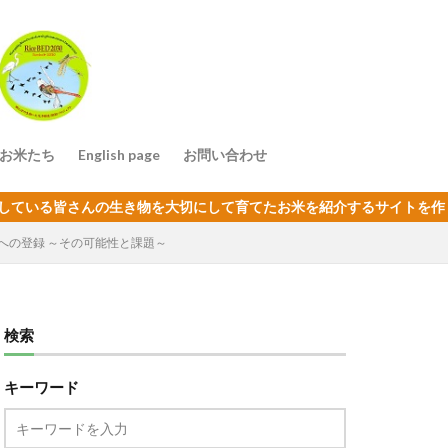
お米たち
English page
お問い合わせ
」
き物を大切にして育てたお米を紹介するサイトを作りました。是非、掲
への登録 ～その可能性と課題～
検索
キーワード