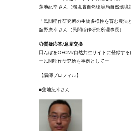
蒲地紀幸 さん（環境省自然環境局自然環境
「民間稲作研究所の生物多様性を育む農法
舘野廣幸 さん（民間稲作研究所理事長）
◎質疑応答/意見交換
田んぼをOECM/自然共生サイトに登録する
ー民間稲作研究所を事例としてー
【講師プロフィル】
■蒲地紀幸さん