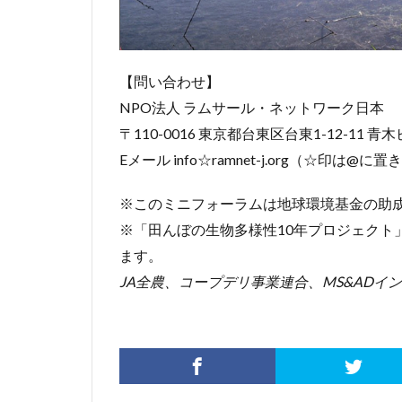
【問い合わせ】
NPO法人 ラムサール・ネットワーク日本
〒110-0016 東京都台東区台東1-12-11 青木
Eメール info☆ramnet-j.org（☆印は@
※このミニフォーラムは地球環境基金の助
※「田んぼの生物多様性10年プロジェクト
ます。
JA全農、コープデリ事業連合、MS&ADイ