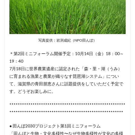
写真提供：岩渕成紀（NPO田んぼ）
＊第2回ミニフォーラム開催予定：10月14日（金）18：00～
19：40
7月18日に世界農業遺産に認定された「森・里・湖（うみ）
に育まれる漁業と農業が織りなす琵琶湖システム」につい
て、滋賀県の青田朋恵さんに話題提供をしていただく予定で
す。どうぞお楽しみに。
*******************************************************
******************************************************
● 田んぼ2030プロジェクト第1回ミニフォーラム
「田んぼと生物・文化多様性〜なぜ生物多様性が文化の多様