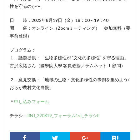
性を守るのか〜」
日 時：2022年8月19日（金）18：00～19：40
開 催：オンライン（Zoomミーティング） 参加無料（要
事前登録）
プログラム：
１．話題提供：「生物多様性が ”文化の多様性” を守る理由」
古沢広祐さん（國學院大學 客員教授／ラムネットＪ 顧問）
２．意見交換：「地域の生物・文化多様性の事例を集めよう/
おらが農村文化自慢」
＊
申し込みフォーム
チラシ：
RNJ_220819_フォーラム1st_チラシF