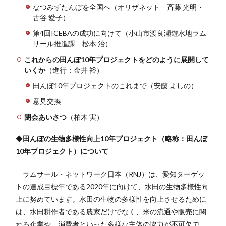
なつみずたんぼを全国へ（オリザネット 斉藤 光明・
古谷 愛子）
第4回ICEBAの成功に向けて（小山市渡良瀬遊水地ラム
サール推進課 松本 治）
これからの田んぼ10年プロジェクトをどのように展開して
いくか
（進行：金井 裕）
田んぼ10年プロジェクトのこれまで（安藤 よしの）
意見交換
閉会あいさつ
（柏木 実）
◆
田んぼの生物多様性向上10年プロジェクト（略称：田んぼ
10年プロジェクト）について
ラムサール・ネットワーク日本（RNJ）は、愛知ターゲッ
トの達成目標年である2020年に向けて、水田の生物多様性向
上に努めています。水田の生物の多様性を向上させるために
は、水田耕作者である農家だけでなく、米の流通や販売に関
わる企業や、消費者といった多様な主体の協力が不可欠で