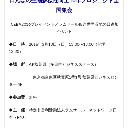
田んぼの生物多様性向上10年プロジェクト全
国集会
ICEBA2016プレイベント／ラムサール条約世界湿地の日参加
イベント
◆
日 時
：2016年3月13日（日）13:00〜18:00（開場
12:30）
◆
場 所
：AP秋葉原（多目的ビジネススペース）
東京都台東区秋葉原1番1号 秋葉原ビジネスセン
ター 4F
◆
参加費
：無料
◆
主 催
：特定非営利活動法人ラムサール・ネットワーク日
本（RNJ）