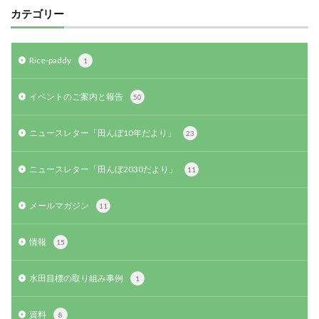
カテゴリー
Rice-paddy
1
イベントのご案内と報告
50
ニュースレター「田んぼ10年だより」
23
ニュースレター「田んぼ2030だより」
11
メールマガジン
11
情報
15
水田目標の取り組み事例
1
資料
8