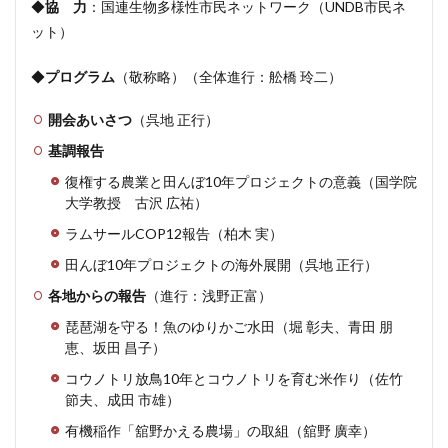
◆
協 力
：国連生物多様性市民ネットワーク（UNDB市民ネ
ット）
◆
プログラム
（敬称略）（全体進行：舩橋 玲二）
開会あいさつ
（呉地 正行）
基調報告
復権する農業と田んぼ10年プロジェクトの意義（国学院
大学教授 古沢 広祐）
ラムサールCOP12報告（柏木 実）
田んぼ10年プロジェクトの海外展開（呉地 正行）
各地からの報告
（進行：浅野正富）
琵琶湖を守る！魚のゆりかご水田（堀 彰夫、青田 朋
恵、坂田 昌子）
コウノトリ放鳥10年とコウノトリを育む米作り（佐竹
節夫、成田 市雄）
有機稲作「舘野かえる農場」の取組（舘野 廣幸）