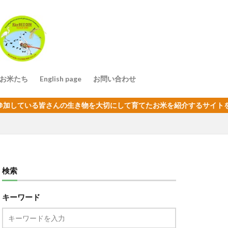
お米たち
English page
お問い合わせ
」
いる皆さんの生き物を大切にして育てたお米を紹介するサイトを作りまし
検索
キーワード