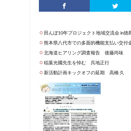
田んぼ10年プロジェクト地域交流会 in徳
熊本県八代市での多面的機能支払い交付
北海道ヒアリング調査報告 後藤尚味
稲葉光國先生を悼む 呉地正行
新活動計画キックオフの延期 高橋 久