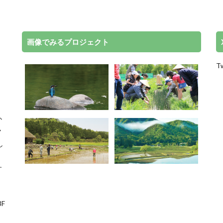
画像でみるプロジェクト
Tw
か
ク
し
、
す
F