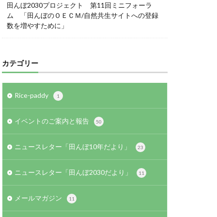
田んぼ2030プロジェクト 第11回ミニフォーラ
ム 「田んぼのＯＥＣＭ/自然共生サイトへの登録
数を増やすために」
カテゴリー
Rice-paddy
1
イベントのご案内と報告
50
ニュースレター「田んぼ10年だより」
23
ニュースレター「田んぼ2030だより」
11
メールマガジン
11