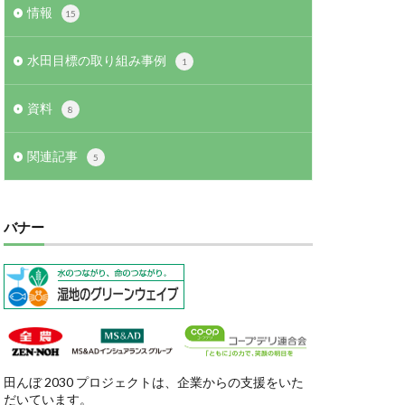
情報
15
水田目標の取り組み事例
1
資料
8
関連記事
5
バナー
田んぼ 2030 プロジェクトは、企業からの支援をいた
だいています。